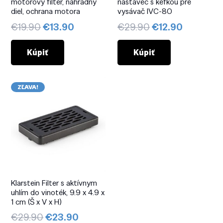
motorový filter, náhradný
nástavec s kefkou pre
diel, ochrana motora
vysávač IVC-80
Pôvodná
Aktuálna
Pôvodná
Aktuálna
€
19.90
€
13.90
€
29.90
€
12.90
cena
cena
cena
cena
bola:
je:
bola:
je:
Kúpiť
Kúpiť
€19.90.
€13.90.
€29.90.
€12.90.
ZĽAVA!
Klarstein Filter s aktívnym
uhlím do vinoték, 9.9 x 4.9 x
1 cm (Š x V x H)
Pôvodná
Aktuálna
€
29.90
€
23.90