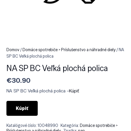
Domov
/
Domáce spotrebiče > Príslušenstvo a náhradné diely
/ NA
SP BC Veľká plochá polica
NA SP BC Veľká plochá polica
€
30.90
NA SP BC Veľká plochá polica –
Kúpiť
Kúpiť
Katalógové číslo:
10048990
Kategória:
Domáce spotrebiče >
Príslušenstvo a náhradné diely
Značka:
nan