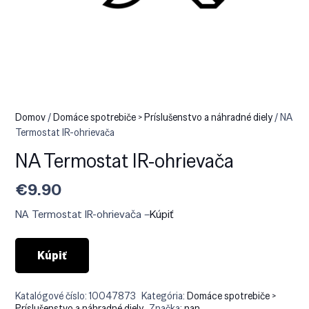
Domov
/
Domáce spotrebiče > Príslušenstvo a náhradné diely
/ NA
Termostat IR-ohrievača
NA Termostat IR-ohrievača
€
9.90
NA Termostat IR-ohrievača –
Kúpiť
Kúpiť
Katalógové číslo:
10047873
Kategória:
Domáce spotrebiče >
Príslušenstvo a náhradné diely
Značka:
nan