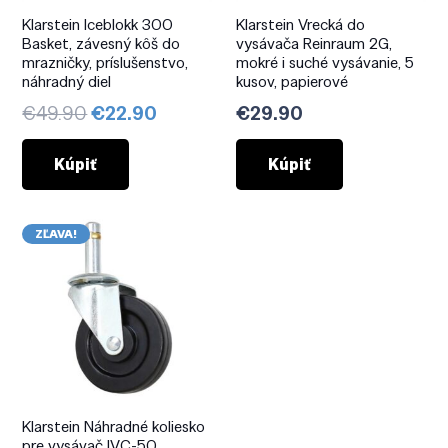
Klarstein Iceblokk 300
Klarstein Vrecká do
Basket, závesný kôš do
vysávača Reinraum 2G,
mrazničky, príslušenstvo,
mokré i suché vysávanie, 5
náhradný diel
kusov, papierové
Pôvodná
Aktuálna
€
49.90
€
22.90
€
29.90
cena
cena
bola:
je:
Kúpiť
Kúpiť
€49.90.
€22.90.
ZĽAVA!
Klarstein Náhradné koliesko
pre vysávač IVC-50