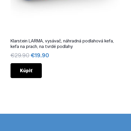
Klarstein LARMA, vysávač, náhradná podlahová kefa,
kefa na prach, na tvrdé podlahy
Pôvodná
Aktuálna
€
29.90
€
19.90
cena
cena
bola:
je:
Kúpiť
€29.90.
€19.90.