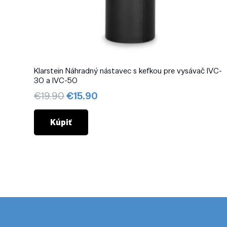
Klarstein Náhradný nástavec s kefkou pre vysávač IVC-
30 a IVC-50
Pôvodná
Aktuálna
€
19.90
€
15.90
cena
cena
bola:
je:
Kúpiť
€19.90.
€15.90.