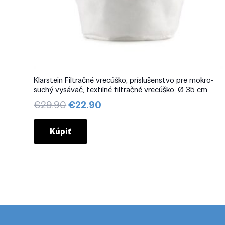
Klarstein Filtračné vrecúško, príslušenstvo pre mokro-
suchý vysávač, textilné filtračné vrecúško, Ø 35 cm
Pôvodná
Aktuálna
€
29.90
€
22.90
cena
cena
bola:
je:
Kúpiť
€29.90.
€22.90.