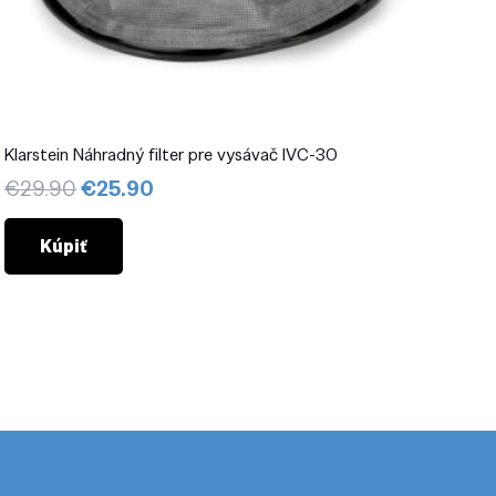
Klarstein Náhradný filter pre vysávač IVC-30
Pôvodná
Aktuálna
€
29.90
€
25.90
cena
cena
bola:
je:
Kúpiť
€29.90.
€25.90.