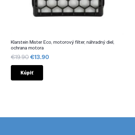
Klarstein Mister Eco, motorový filter, náhradný diel,
ochrana motora
Pôvodná
Aktuálna
€
19.90
€
13.90
cena
cena
bola:
je:
Kúpiť
€19.90.
€13.90.