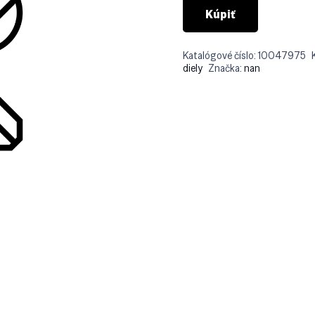
Kúpiť
Katalógové číslo:
10047975
diely
Značka:
nan