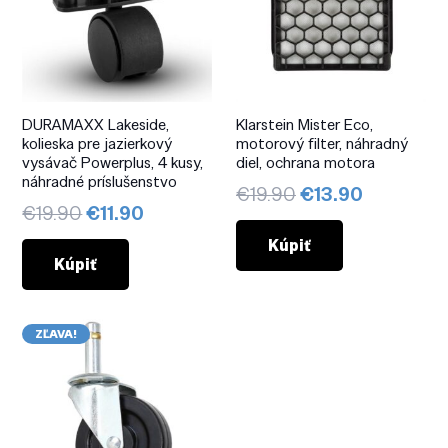
DURAMAXX Lakeside,
Klarstein Mister Eco,
kolieska pre jazierkový
motorový filter, náhradný
vysávač Powerplus, 4 kusy,
diel, ochrana motora
náhradné príslušenstvo
Pôvodná
Aktuálna
€
19.90
€
13.90
Pôvodná
Aktuálna
€
19.90
€
11.90
cena
cena
cena
cena
bola:
je:
Kúpiť
bola:
je:
Kúpiť
€19.90.
€13.90.
€19.90.
€11.90.
ZĽAVA!