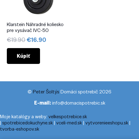
Klarstein Náhradné koliesko
pre vysávač IVC-50
Pôvodná
Aktuálna
€
19.90
€
16.90
cena
cena
bola:
je:
Kúpiť
€19.90.
€16.90.
©
Peter Šoltýs
Domáci spotrebič 2026
E-mail:
info@domacispotrebic.sk
Moje katalógy a weby:
velkespotrebice.sk
|
spotrebicedokuchyne.sk
|
vceli-med.sk
|
vytvorenieeshopu.sk
|
tvorba-eshopov.sk