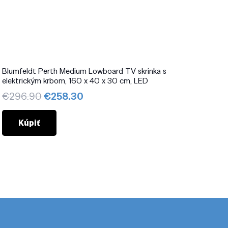
Blumfeldt Perth Medium Lowboard TV skrinka s
elektrickým krbom, 160 x 40 x 30 cm, LED
Pôvodná
Aktuálna
€
296.90
€
258.30
cena
cena
bola:
je:
Kúpiť
€296.90.
€258.30.