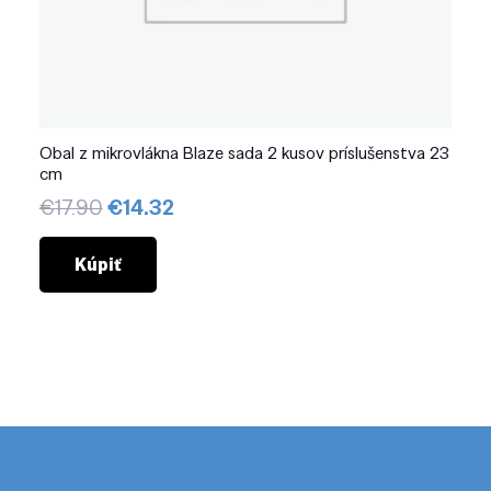
Obal z mikrovlákna Blaze sada 2 kusov príslušenstva 23
cm
Pôvodná
Aktuálna
€
17.90
€
14.32
cena
cena
bola:
je:
Kúpiť
€17.90.
€14.32.