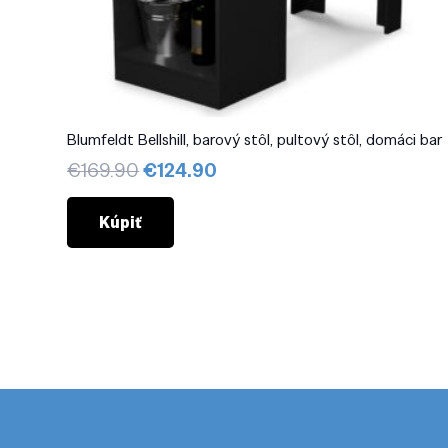
Blumfeldt Bellshill, barový stôl, pultový stôl, domáci bar
Pôvodná
Aktuálna
€
169.90
€
124.90
cena
cena
bola:
je:
Kúpiť
€169.90.
€124.90.