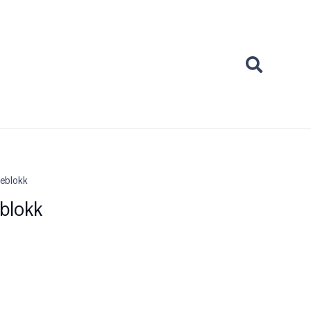
ceblokk
blokk
ť