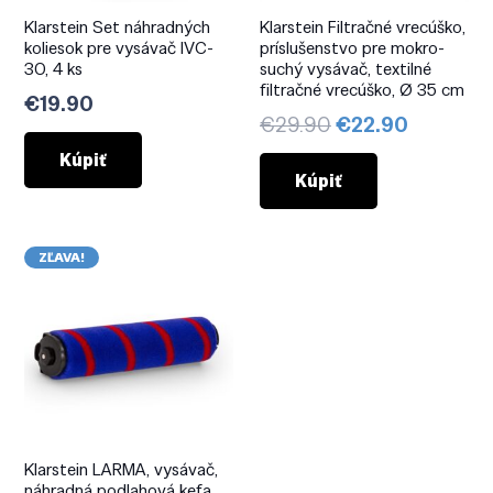
Klarstein Set náhradných
Klarstein Filtračné vrecúško,
koliesok pre vysávač IVC-
príslušenstvo pre mokro-
30, 4 ks
suchý vysávač, textilné
filtračné vrecúško, Ø 35 cm
€
19.90
Pôvodná
Aktuáln
€
29.90
€
22.90
cena
cena
Kúpiť
bola:
je:
Kúpiť
€29.90.
€22.90.
ZĽAVA!
Klarstein LARMA, vysávač,
náhradná podlahová kefa,