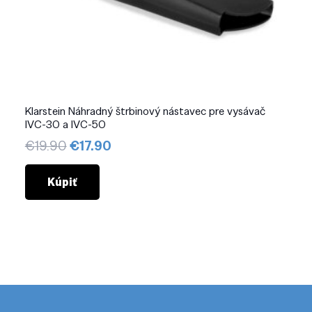
Klarstein Náhradný štrbinový nástavec pre vysávač
IVC-30 a IVC-50
Pôvodná
Aktuálna
€
19.90
€
17.90
cena
cena
bola:
je:
Kúpiť
€19.90.
€17.90.