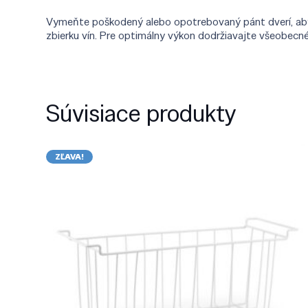
Vymeňte poškodený alebo opotrebovaný pánt dverí, aby st
zbierku vín. Pre optimálny výkon dodržiavajte všeobecné
Súvisiace produkty
ZĽAVA!