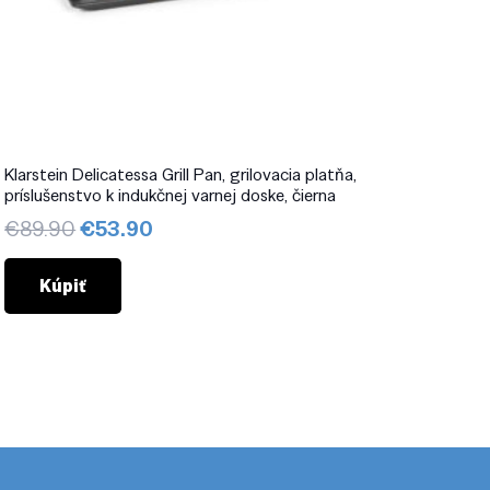
Klarstein Delicatessa Grill Pan, grilovacia platňa,
príslušenstvo k indukčnej varnej doske, čierna
Pôvodná
Aktuálna
€
89.90
€
53.90
cena
cena
bola:
je:
Kúpiť
€89.90.
€53.90.