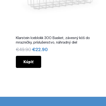
Klarstein Iceblokk 300 Basket, závesný kôš do
mrazničky, príslušenstvo, náhradný diel
Pôvodná
Aktuálna
€
49.90
€
22.90
cena
cena
bola:
je:
Kúpiť
€49.90.
€22.90.