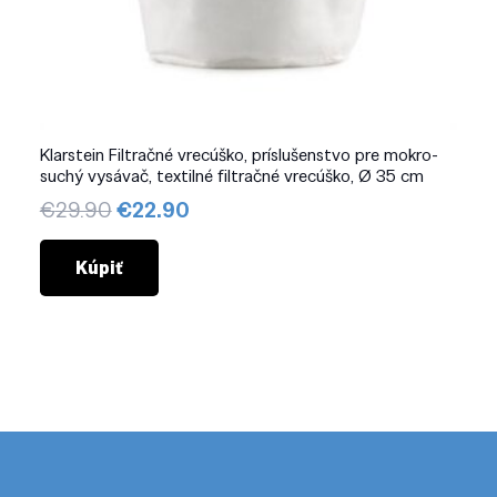
Klarstein Filtračné vrecúško, príslušenstvo pre mokro-
suchý vysávač, textilné filtračné vrecúško, Ø 35 cm
Pôvodná
Aktuálna
€
29.90
€
22.90
cena
cena
bola:
je:
Kúpiť
€29.90.
€22.90.