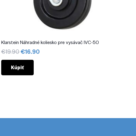
Klarstein Náhradné koliesko pre vysávač IVC-50
Pôvodná
Aktuálna
€
19.90
€
16.90
cena
cena
bola:
je:
Kúpiť
€19.90.
€16.90.