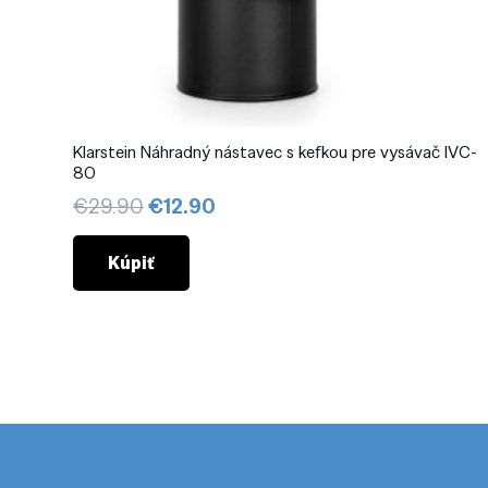
Klarstein Náhradný nástavec s kefkou pre vysávač IVC-
80
Pôvodná
Aktuálna
€
29.90
€
12.90
cena
cena
bola:
je:
Kúpiť
€29.90.
€12.90.