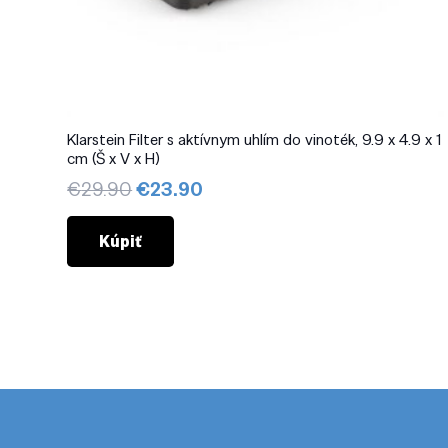
Klarstein Filter s aktívnym uhlím do vinoték, 9.9 x 4.9 x 1
cm (Š x V x H)
Pôvodná
Aktuálna
€
29.90
€
23.90
cena
cena
bola:
je:
Kúpiť
€29.90.
€23.90.