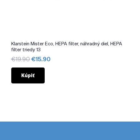
Klarstein Mister Eco, HEPA filter, náhradný diel, HEPA
filter triedy 13
Pôvodná
Aktuálna
€
19.90
€
15.90
cena
cena
bola:
je:
Kúpiť
€19.90.
€15.90.