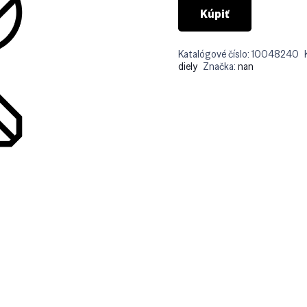
Kúpiť
Katalógové číslo:
10048240
diely
Značka:
nan