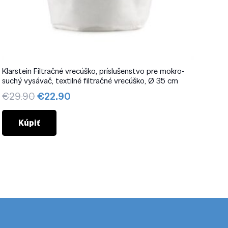
Klarstein Filtračné vrecúško, príslušenstvo pre mokro-
suchý vysávač, textilné filtračné vrecúško, Ø 35 cm
Pôvodná
Aktuálna
€
29.90
€
22.90
cena
cena
bola:
je:
Kúpiť
€29.90.
€22.90.