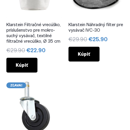
Klarstein Filtračné vrecúško,
Klarstein Náhradný filter pre
príslušenstvo pre mokro-
vysávač IVC-30
suchý vysávač, textilné
Pôvodná
Aktuáln
€
29.90
€
25.90
filtračné vrecúško, Ø 35 cm
cena
cena
Pôvodná
Aktuálna
€
29.90
€
22.90
bola:
je:
Kúpiť
cena
cena
€29.90.
€25.90.
bola:
je:
Kúpiť
€29.90.
€22.90.
ZĽAVA!