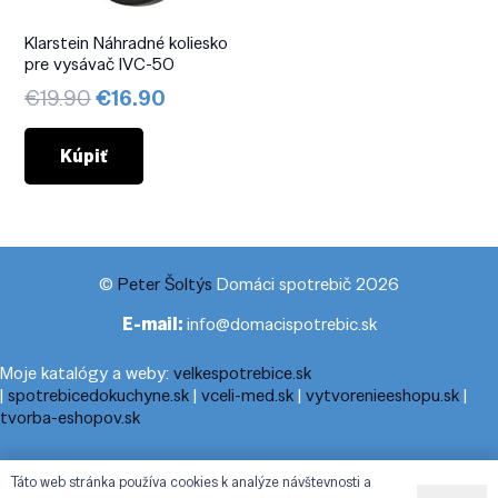
Klarstein Náhradné koliesko
pre vysávač IVC-50
Pôvodná
Aktuálna
€
19.90
€
16.90
cena
cena
bola:
je:
Kúpiť
€19.90.
€16.90.
©
Peter Šoltýs
Domáci spotrebič 2026
E-mail:
info@domacispotrebic.sk
Moje katalógy a weby:
velkespotrebice.sk
|
spotrebicedokuchyne.sk
|
vceli-med.sk
|
vytvorenieeshopu.sk
|
tvorba-eshopov.sk
Moje blogy:
cestovnyporiadok.eu
|
pracanadoma.net
|
telefonny-
Táto web stránka používa cookies k analýze návštevnosti a
zoznam-podla-cisla.sk
|
praca-z-domu-na-pc.sk
|
dnesny-