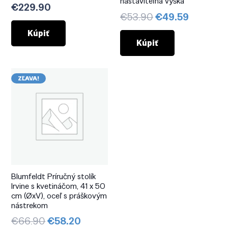
nastaviteľná výška
€
229.90
Pôvodná
Aktuáln
€
53.90
€
49.59
cena
cena
Kúpiť
bola:
je:
Kúpiť
€53.90.
€49.59.
ZĽAVA!
Blumfeldt Príručný stolík
Irvine s kvetináčom, 41 x 50
cm (ØxV), oceľ s práškovým
nástrekom
Pôvodná
Aktuálna
€
66.90
€
58.20