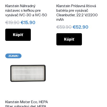
Klarstein Náhradný
Klarstein Prídavná lítiová
nástavec s kefkou pre
batéria pre vysávač
vysávač IVC-30 a IVC-50
Cleanbutler, 22.2 V/2200
mAh
Pôvodná
Aktuálna
€
19.90
€
15.90
Pôvodná
Aktuáln
€
59.90
€
52.90
cena
cena
cena
cena
bola:
je:
Kúpiť
bola:
je:
Kúpiť
€19.90.
€15.90.
€59.90.
€52.90.
ZĽAVA!
Klarstein Mister Eco, HEPA
filter, náhradný diel, HEPA