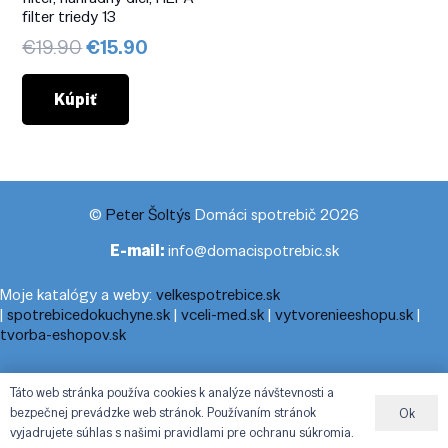
filter triedy 13
Pôvodná
Aktuálna
€
19.90
€
15.90
cena
cena
bola:
je:
Kúpiť
€19.90.
€15.90.
©
Peter Šoltýs
Domáci spotrebič 2026
E-mail:
info@domacispotrebic.sk
Moje katalógy a weby:
velkespotrebice.sk
|
spotrebicedokuchyne.sk
|
vceli-med.sk
|
vytvorenieeshopu.sk
|
tvorba-eshopov.sk
Moje blogy:
cestovnyporiadok.eu
|
pracanadoma.net
|
telefonny-
Táto web stránka používa cookies k analýze návštevnosti a
zoznam-podla-cisla.sk
|
praca-z-domu-na-pc.sk
|
dnesny-
bezpečnej prevádzke web stránok. Používaním stránok
Ok
horoskop.sk
|
cestuj-dovolenkuj.sk
|
cestovny-poriadok.eu
vyjadrujete súhlas s našimi pravidlami pre ochranu súkromia.