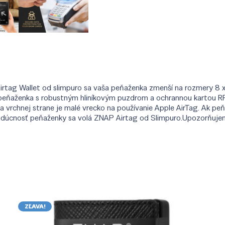
tag Wallet od slimpuro sa vaša peňaženka zmenší na rozmery 8 x 1,
ni peňaženka s robustným hliníkovým puzdrom a ochrannou kartou R
vrchnej strane je malé vrecko na používanie Apple AirTag. Ak peňaž
udúcnosť peňaženky sa volá ZNAP Airtag od Slimpuro.Upozorňujeme,
ZĽAVA!