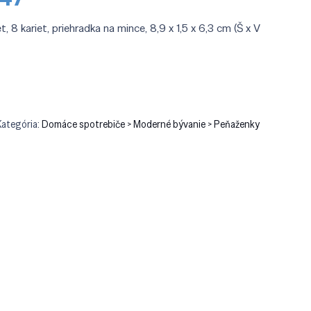
cena
je:
 8 kariet, priehradka na mince, 8,9 x 1,5 x 6,3 cm (Š x V
90.
€36.47.
Kategória:
Domáce spotrebiče > Moderné bývanie > Peňaženky