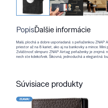
Popis
Ďalšie informácie
Malá, plochá a dobre usporiadaná: s peňaženkou ZNAP Air
priestor až na 8 kariet, ako aj na bankovky a mince. Mi
Zvláštnosť slimpuro ZNAP Airtag peňaženky je zrejmá: na 
nech ste kdekoľvek. Šikovná, jednoduchá a elegantná: b
Súvisiace produkty
ZĽAVA!