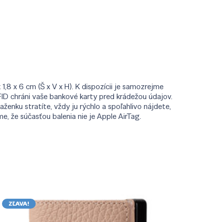
8 x 6 cm (Š x V x H). K dispozícii je samozrejme
FID chráni vaše bankové karty pred krádežou údajov.
enku stratíte, vždy ju rýchlo a spoľahlivo nájdete,
 že súčasťou balenia nie je Apple AirTag.
ZĽAVA!