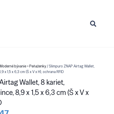
 Moderné bývanie > Peňaženky
/ Slimpuro ZNAP Airtag Wallet,
,9 x 1,5 x 6,3 cm (Š x V x H), ochrana RFID
rtag Wallet, 8 kariet,
nce, 8,9 x 1,5 x 6,3 cm (Š x V x
D
dná
Aktuálna
.47