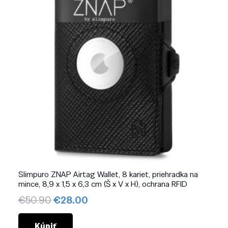
Slimpuro ZNAP Airtag Wallet, 8 kariet, priehradka na
mince, 8,9 x 1,5 x 6,3 cm (Š x V x H), ochrana RFID
Pôvodná
Aktuálna
€
50.90
€
28.00
cena
cena
bola:
je:
Kúpiť