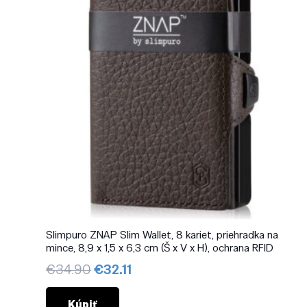
Slimpuro ZNAP Slim Wallet, 8 kariet, priehradka na
mince, 8,9 x 1,5 x 6,3 cm (Š x V x H), ochrana RFID
Pôvodná
Aktuálna
€
34.90
€
32.11
cena
cena
bola:
je:
Kúpiť