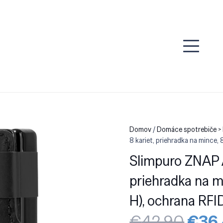
Domov
/
Domáce spotrebiče >
8 kariet, priehradka na mince, 8
Slimpuro ZNAP Ai
priehradka na mi
H), ochrana RFI
Pôvo
€
42.90
€
36