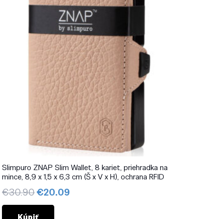
Slimpuro ZNAP Slim Wallet, 8 kariet, priehradka na
mince, 8,9 x 1,5 x 6,3 cm (Š x V x H), ochrana RFID
Pôvodná
Aktuálna
€
30.90
€
20.09
cena
cena
bola:
je:
Kúpiť