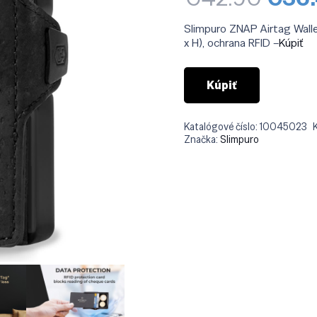
cena
bola:
Slimpuro ZNAP Airtag Wallet,
€42.
x H), ochrana RFID –
Kúpiť
Kúpiť
Katalógové číslo:
10045023
Značka:
Slimpuro