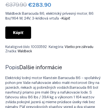
Pôvodná
Aktuálna
€
379.90
€
283.90
cena
cena
bola:
je:
Waldbeck Barracuda 86, elektrický prívesný motor, 86
€379.90.
€283.90.
lbs/1164 W, 24V, 3-krídlová vrtuľa –
Kúpiť
Kúpiť
Katalógové číslo:
10033592
Kategória:
Všetko pre záhradu
Značka:
Waldbeck
Popis
Ďalšie informácie
Elektrický lodný motor Klarstein Barracuda 86 – spoľahlivý
pohon pre Vaše nafukovacie alebo malé motorové člny na
jazerách, riekach aj pobrežných vodách.Barracuda 86 bol
navrhnutý priamo pre malé člny a nafukovacie lode. S
ťahovou silou 86 lbs / 39,4 kg a výkonom 1 164 wattov
zvláda pokojné jazerá aj mierne prúdiace úseky riek bez
námahy. Päť prevodových stupňov vpred a dva stupne