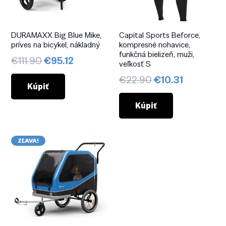
DURAMAXX Big Blue Mike,
Capital Sports Beforce,
príves na bicykel, nákladný
kompresné nohavice,
funkčná bielizeň, muži,
Pôvodná
Aktuálna
€
111.90
€
95.12
veľkosť S
cena
cena
Pôvodná
Aktuálna
€
22.90
€
10.31
bola:
je:
Kúpiť
cena
cena
€111.90.
€95.12.
bola:
je:
Kúpiť
€22.90.
€10.31.
ZĽAVA!