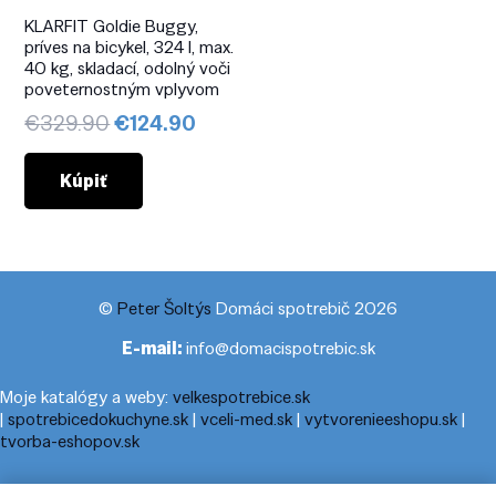
KLARFIT Goldie Buggy,
príves na bicykel, 324 l, max.
40 kg, skladací, odolný voči
poveternostným vplyvom
Pôvodná
Aktuálna
€
329.90
€
124.90
cena
cena
bola:
je:
Kúpiť
€329.90.
€124.90.
©
Peter Šoltýs
Domáci spotrebič 2026
E-mail:
info@domacispotrebic.sk
Moje katalógy a weby:
velkespotrebice.sk
|
spotrebicedokuchyne.sk
|
vceli-med.sk
|
vytvorenieeshopu.sk
|
tvorba-eshopov.sk
Moje blogy:
cestovnyporiadok.eu
|
pracanadoma.net
|
telefonny-