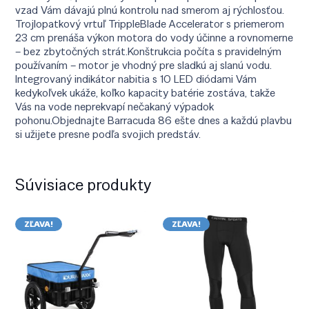
vzad Vám dávajú plnú kontrolu nad smerom aj rýchlosťou.
Trojlopatkový vrtuľ TrippleBlade Accelerator s priemerom
23 cm prenáša výkon motora do vody účinne a rovnomerne
– bez zbytočných strát.Konštrukcia počíta s pravidelným
používaním – motor je vhodný pre sladkú aj slanú vodu.
Integrovaný indikátor nabitia s 10 LED diódami Vám
kedykoľvek ukáže, koľko kapacity batérie zostáva, takže
Vás na vode neprekvapí nečakaný výpadok
pohonu.Objednajte Barracuda 86 ešte dnes a každú plavbu
si užijete presne podľa svojich predstáv.
Súvisiace produkty
ZĽAVA!
ZĽAVA!