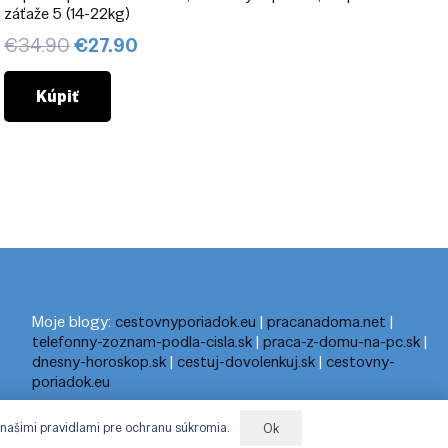
záťaže 5 (14-22kg)
Pôvodná
Aktuálna
€
34.90
€
27.90
cena
cena
bola:
je:
Kúpiť
€34.90.
€27.90.
Moje blogy:
cestovnyporiadok.eu
|
pracanadoma.net
|
telefonny-zoznam-podla-cisla.sk
|
praca-z-domu-na-pc.sk
|
dnesny-horoskop.sk
|
cestuj-dovolenkuj.sk
|
cestovny-
poriadok.eu
 našimi pravidlami pre ochranu súkromia.
Ok