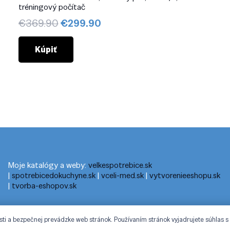
tréningový počítač
Pôvodná
Aktuálna
€
369.90
€
299.90
cena
cena
bola:
je:
Kúpiť
€369.90.
€299.90.
Moje katalógy a weby:
velkespotrebice.sk
|
spotrebicedokuchyne.sk
|
vceli-med.sk
|
vytvorenieeshopu.sk
|
tvorba-eshopov.sk
sti a bezpečnej prevádzke web stránok. Používaním stránok vyjadrujete súhlas s