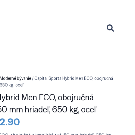
 Moderné bývanie
/ Capital Sports Hybrid Men ECO, obojručná
 650 kg, oceľ
Hybrid Men ECO, obojručná
 50 mm hriadeľ, 650 kg, oceľ
odná
Aktuálna
82.90
a
cena
:
je: