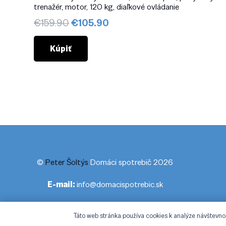
trenažér, motor, 120 kg, diaľkové ovládanie
Pôvodná
Aktuálna
€
159.90
€
105.90
cena
cena
bola:
je:
Kúpiť
€159.90.
€105.90.
©
Peter Šoltýs
Domáci spotrebič 2026
E-mail:
info@domacispotrebic.sk
Táto web stránka používa cookies k analýze návštevno