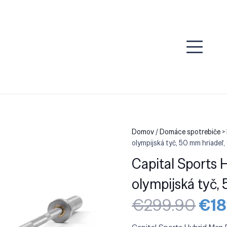
Domov
/
Domáce spotrebiče >
olympijská tyč, 50 mm hriadeľ,
Capital Sports 
olympijská tyč,
Pôv
€
299.90
€
1
cen
bola