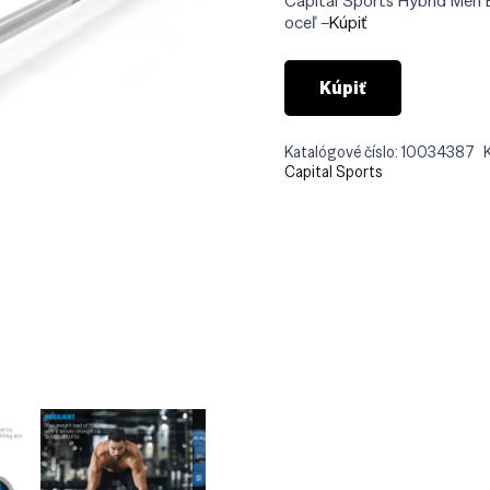
Capital Sports Hybrid Men 
€29
oceľ –
Kúpiť
Kúpiť
Katalógové číslo:
10034387
Capital Sports