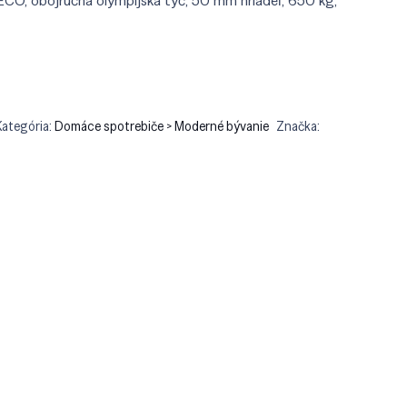
ECO, obojručná olympijská tyč, 50 mm hriadeľ, 650 kg,
9.90.
€182.90.
Kategória:
Domáce spotrebiče > Moderné bývanie
Značka: