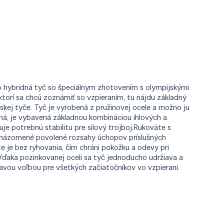
hybridná tyč so špeciálnym zhotovením s olympijskými
, ktorí sa chcú zoznámiť so vzpieraním, tu nájdu základný
kej tyče. Tyč je vyrobená z pružinovej ocele a možno ju
á, je vybavená základnou kombináciou ihlových a
e potrebnú stabilitu pre silový trojboj.Rukoväte s
 znázornené povolené rozsahy úchopov príslušných
e je bez ryhovania, čím chráni pokožku a odevy pri
ďaka pozinkovanej oceli sa tyč jednoducho udržiava a
avou voľbou pre všetkých začiatočníkov vo vzpieraní.