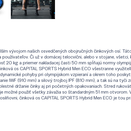
m vývojom našich osvedčených obojručných činkových osí. Táto 
a používateľov. Či už v domácej telocvični, alebo v stojane, všetci
sť 20 kg a priemer nakladacej časti 50 mm spĺňajú normy olympijs
 činková os CAPITAL SPORTS Hybrid Men ECO všestranne využiteľn
 dynamické pohyby pri olympijskom vzpieraní a okrem toho poskytuj
ie IWF (910 mm) a silový trojboj IPF (810 mm), a tak sú na tyči
olestné držanie činky aj pri početných opakovaniach. Stred rukovät
m je možné použiť všetky závažia so štandardným 51 mm otvorom. V
ej posilňovni, činková os CAPITAL SPORTS Hybrid Men ECO je tou pr