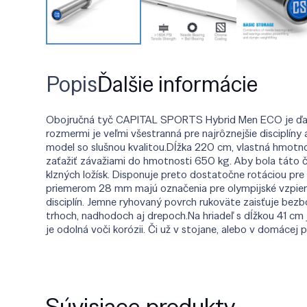
Popis
Ďalšie informácie
Obojručná tyč CAPITAL SPORTS Hybrid Men ECO je ďalší
rozmermi je veľmi všestranná pre najrôznejšie disciplíny 
model so slušnou kvalitou.Dĺžka 220 cm, vlastná hmotno
zaťažiť závažiami do hmotnosti 650 kg. Aby bola táto
klzných ložísk. Disponuje preto dostatočne rotáciou pre
priemerom 28 mm majú označenia pre olympijské vzpieran
disciplín. Jemne ryhovaný povrch rukoväte zaisťuje bezb
trhoch, nadhodoch aj drepoch.Na hriadeľ s dĺžkou 41 c
je odolná voči korózii. Či už v stojane, alebo v domác
Súvisiace produkty