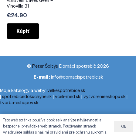
Klarstein Záves dverí –
Vinovilla 31
€
24.90
Kúpiť
©
Peter Šoltýs
Domáci spotrebič 2026
E-mail:
info@domacispotrebic.sk
Moje katalógy a weby:
velkespotrebice.sk
|
spotrebicedokuchyne.sk
|
vceli-med.sk
|
vytvorenieeshopu.sk
|
tvorba-eshopov.sk
Moje blogy:
cestovnyporiadok.eu
|
pracanadoma.net
|
telefonny-
Táto web stránka používa cookies k analýze návštevnosti a
zoznam-podla-cisla.sk
|
praca-z-domu-na-pc.sk
|
dnesny-
bezpečnej prevádzke web stránok. Používaním stránok
Ok
horoskop.sk
|
cestuj-dovolenkuj.sk
|
cestovny-poriadok.eu
vyjadrujete súhlas s našimi pravidlami pre ochranu súkromia.