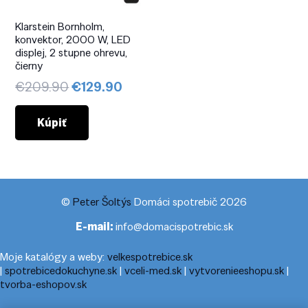
Klarstein Bornholm,
konvektor, 2000 W, LED
displej, 2 stupne ohrevu,
čierny
Pôvodná
Aktuálna
€
209.90
€
129.90
cena
cena
bola:
je:
Kúpiť
€209.90.
€129.90.
©
Peter Šoltýs
Domáci spotrebič 2026
E-mail:
info@domacispotrebic.sk
Moje katalógy a weby:
velkespotrebice.sk
|
spotrebicedokuchyne.sk
|
vceli-med.sk
|
vytvorenieeshopu.sk
|
tvorba-eshopov.sk