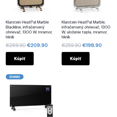
Klarstein HeatPal Marble
Klarstein HeatPal Marble,
Blackline, infračervený
infračervený ohrievač, 1300
ohrievač, 1300 W, mramor,
W, uloženie tepla, mramor,
hliník
hliník
Pôvodná
Aktuálna
Pôvodná
Aktuá
€
269.90
€
209.90
€
259.90
€
198.90
cena
cena
cena
cena
bola:
je:
bola:
je:
Kúpiť
Kúpiť
€269.90.
€209.90.
€259.90.
€198.
ZĽAVA!